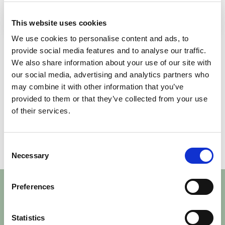
018 - 65 67 85
albin@miabforvaltning.se
This website uses cookies
We use cookies to personalise content and ads, to
provide social media features and to analyse our traffic.
We also share information about your use of our site with
Fler lediga lokaler
our social media, advertising and analytics partners who
may combine it with other information that you’ve
provided to them or that they’ve collected from your use
Uppsala
Uppsal
of their services.
Storgatan 32
Stor
Visa alla lediga lokaler
Consent
175 m²
Tillträde: Enligt ÖK
183 m
Necessary
Selection
Preferences
Letar du efter en lokal?
Statistics
Vi hjälper dig hitta rätt.