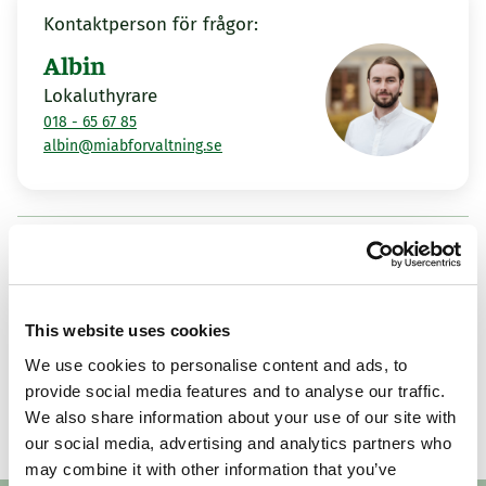
Kontaktperson för frågor:
Albin
Lokaluthyrare
018 - 65 67 85
albin@miabforvaltning.se
Fler lediga lokaler
This website uses cookies
Knivsta
Knivst
We use cookies to personalise content and ads, to
Forsbyvägen 1
Apot
provide social media features and to analyse our traffic.
Visa alla lediga lokaler
We also share information about your use of our site with
9 m²
Tillträde: 2026-10-01
9 m²
our social media, advertising and analytics partners who
may combine it with other information that you’ve