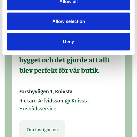
Allow all
Allow selection
Vi kunde vara med och
Deny
forma lokalen redan under
bygget och det gjorde att allt
blev perfekt för vår butik.
Forsbyvägen 1, Knivsta
Rickard Arfvidsson
@ Knivsta
Hushållsservice
Om fastigheten