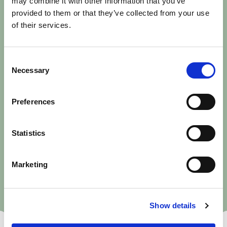
may combine it with other information that you’ve
provided to them or that they’ve collected from your use
of their services.
Letar du efter en lokal?
Vi hjälper dig hitta rätt.
Consent
Necessary
Selection
Hos oss på Miab hittar du ett brett utbud av lokaler i
centralt belägna och historiska fastigheter, i både
Preferences
Uppsala och Knivsta. Hör av dig och berätta vad du
letar efter, så matchar vi dig med lediga lokaler som
passar just din verksamhet.
Statistics
Marketing
Intresseanmälan
Kontakta oss
Show details