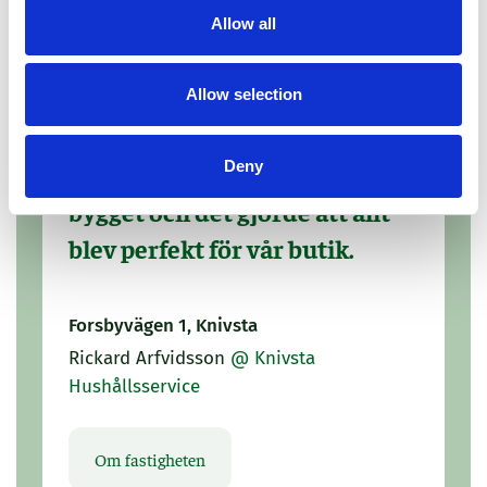
Allow all
Allow selection
Vi kunde vara med och
Deny
forma lokalen redan under
bygget och det gjorde att allt
blev perfekt för vår butik.
Forsbyvägen 1, Knivsta
Rickard Arfvidsson
@ Knivsta
Hushållsservice
Om fastigheten