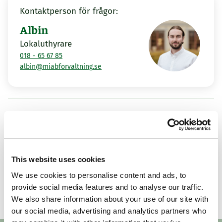
Kontaktperson för frågor:
Albin
Lokaluthyrare
018 - 65 67 85
albin@miabforvaltning.se
Fler lediga lokaler
Uppsala
Uppsal
This website uses cookies
Storgatan 32
Stor
We use cookies to personalise content and ads, to
Visa alla lediga lokaler
provide social media features and to analyse our traffic.
We also share information about your use of our site with
433 m²
Ledig omgående
175 m
our social media, advertising and analytics partners who