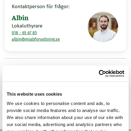
Kontaktperson för frågor:
Albin
Lokaluthyrare
018 - 65 67 85
albin@miabforvaltning.se
Fler lediga lokaler
Knivsta
Knivst
This website uses cookies
Hyvelgatan 14-16
Hyve
We use cookies to personalise content and ads, to
Visa alla lediga lokaler
provide social media features and to analyse our traffic.
We also share information about your use of our site with
48 m²
Ledig omgående
26 m²
our social media, advertising and analytics partners who