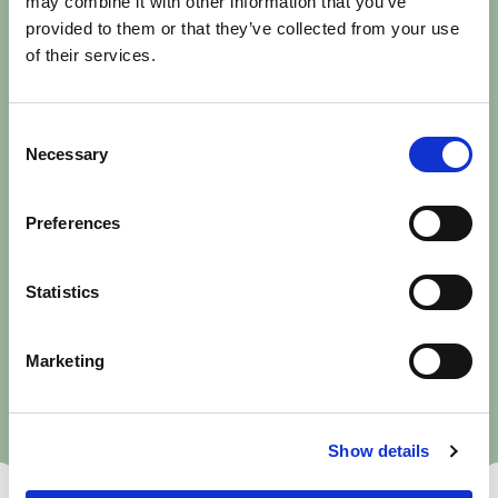
may combine it with other information that you’ve
provided to them or that they’ve collected from your use
of their services.
Letar du efter en lokal?
Vi hjälper dig hitta rätt.
Consent
Necessary
Selection
Hos oss på Miab hittar du ett brett utbud av lokaler i
centralt belägna och historiska fastigheter, i både
Preferences
Uppsala och Knivsta. Hör av dig och berätta vad du
letar efter, så matchar vi dig med lediga lokaler som
passar just din verksamhet.
Statistics
Marketing
Intresseanmälan
Kontakta oss
Show details