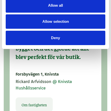
Allow all
Allow selection
Vi kunde vara med och
Deny
forma lokalen redan under
bygget och det gjorde att allt
blev perfekt för vår butik.
Forsbyvägen 1, Knivsta
Rickard Arfvidsson
@ Knivsta
Hushållsservice
Om fastigheten